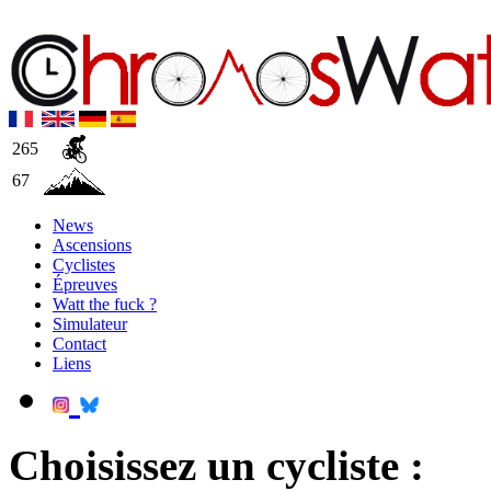
265
67
News
Ascensions
Cyclistes
Épreuves
Watt the fuck ?
Simulateur
Contact
Liens
Choisissez un cycliste :