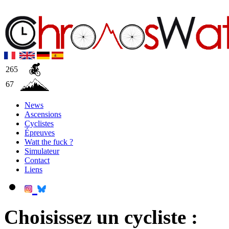
265
67
News
Ascensions
Cyclistes
Épreuves
Watt the fuck ?
Simulateur
Contact
Liens
Choisissez un cycliste :