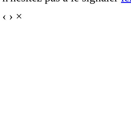
‹
›
×