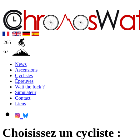
265
67
News
Ascensions
Cyclistes
Épreuves
Watt the fuck ?
Simulateur
Contact
Liens
Choisissez un cycliste :