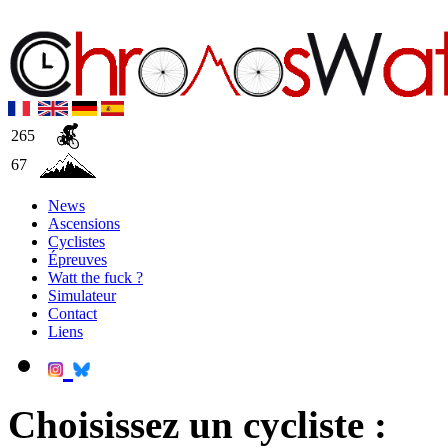
265
67
News
Ascensions
Cyclistes
Épreuves
Watt the fuck ?
Simulateur
Contact
Liens
Choisissez un cycliste :