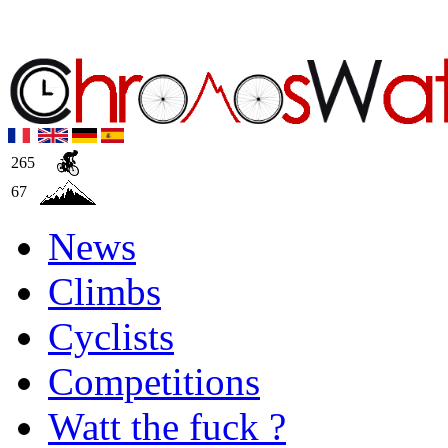
265
67
News
Climbs
Cyclists
Competitions
Watt the fuck ?