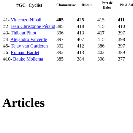
Port de
#GC- Cyclist
Chamrousse
Risoul
Pla d'Ad
Balès
#1-
Vincenzo Nibali
405
425
415
411
#2-
Jean-Christophe Péraud
385
418
415
410
#3-
Thibaut Pinot
396
413
417
397
#4-
Alejandro Valverde
397
407
415
398
#5-
Tejay van Garderen
392
412
386
397
#6-
Romain Bardet
392
413
402
389
#10-
Bauke Mollema
385
384
398
377
Articles