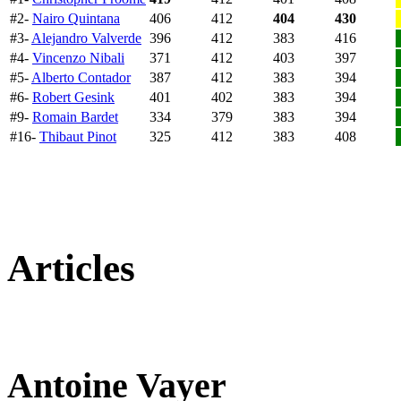
#2-
Nairo Quintana
406
412
404
430
#3-
Alejandro Valverde
396
412
383
416
#4-
Vincenzo Nibali
371
412
403
397
#5-
Alberto Contador
387
412
383
394
#6-
Robert Gesink
401
402
383
394
#9-
Romain Bardet
334
379
383
394
#16-
Thibaut Pinot
325
412
383
408
Articles
Antoine Vayer