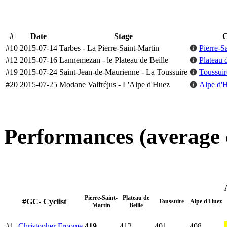
#
Date
Stage
C
#10
2015-07-14
Tarbes - La Pierre-Saint-Martin
Pierre-S
#12
2015-07-16
Lannemezan - le Plateau de Beille
Plateau 
#19
2015-07-24
Saint-Jean-de-Maurienne - La Toussuire
Toussuire
#20
2015-07-25
Modane Valfréjus - L'Alpe d'Huez
Alpe d'
Performances (average 
Pierre-Saint-
Plateau de
#GC- Cyclist
Toussuire
Alpe d'Huez
Martin
Beille
#1-
Christopher Froome
419
412
401
408