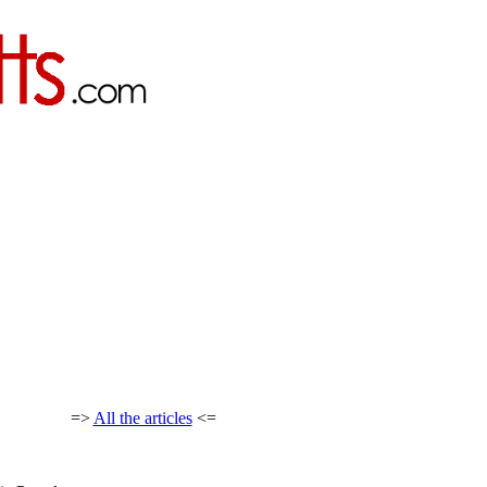
=>
All the articles
<=