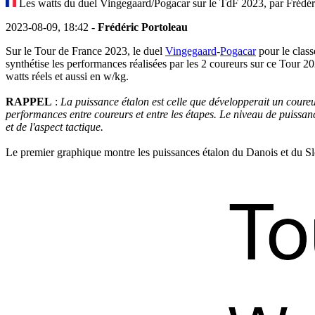
Les watts du duel Vingegaard/Pogacar sur le TdF 2023, par Frédér
2023-08-09, 18:42 -
Frédéric Portoleau
Sur le Tour de France 2023, le duel
Vingegaard
-
Pogacar
pour le class
synthétise les performances réalisées par les 2 coureurs sur ce Tour 
watts réels et aussi en w/kg.
RAPPEL
:
La puissance étalon est celle que développerait un coureu
performances entre coureurs et entre les étapes. Le niveau de puissanc
et de l'aspect tactique.
Le premier graphique montre les puissances étalon du Danois et du Slov