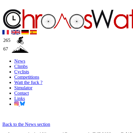
265
67
News
Climbs
Cyclists
Competitions
Watt the fuck ?
Simulator
Contact
Links
Back to the News section