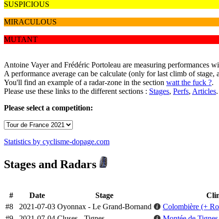
SUSPICIOUS
MIRACULOUS
MUTANT
Antoine Vayer and Frédéric Portoleau are measuring performances with
A performance average can be calculate (only for last climb of stage, 
You'll find an example of a radar-zone in the section
watt the fuck ?
.
Please use these links to the different sections :
Stages
,
Perfs
,
Articles
.
Please select a competition:
Statistics by cyclisme-dopage.com
Stages and Radars
#
Date
Stage
Cli
#8
2021-07-03
Oyonnax - Le Grand-Bornand
Colombière (+ Ro
#9
2021-07-04
Cluses - Tignes
Montée de Tignes