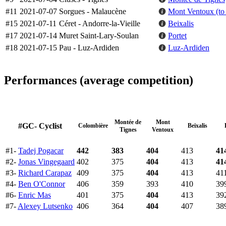
#11
2021-07-07
Sorgues - Malaucène
Mont Ventoux (to
#15
2021-07-11
Céret - Andorre-la-Vieille
Beixalis
#17
2021-07-14
Muret Saint-Lary-Soulan
Portet
#18
2021-07-15
Pau - Luz-Ardiden
Luz-Ardiden
Performances (average competition)
Montée de
Mont
#GC- Cyclist
Colombière
Beixalis
Tignes
Ventoux
#1-
Tadej Pogacar
442
383
404
413
41
#2-
Jonas Vingegaard
402
375
404
413
41
#3-
Richard Carapaz
409
375
404
413
41
#4-
Ben O'Connor
406
359
393
410
39
#6-
Enric Mas
401
375
404
413
39
#7-
Alexey Lutsenko
406
364
404
407
38