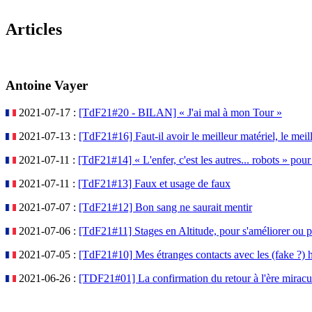
Articles
Antoine Vayer
2021-07-17 :
[TdF21#20 - BILAN] « J'ai mal à mon Tour »
2021-07-13 :
[TdF21#16] Faut-il avoir le meilleur matériel, le meil
2021-07-11 :
[TdF21#14] « L'enfer, c'est les autres... robots » po
2021-07-11 :
[TdF21#13] Faux et usage de faux
2021-07-07 :
[TdF21#12] Bon sang ne saurait mentir
2021-07-06 :
[TdF21#11] Stages en Altitude, pour s'améliorer ou p
2021-07-05 :
[TdF21#10] Mes étranges contacts avec les (fake ?) 
2021-06-26 :
[TDF21#01] La confirmation du retour à l'ère mir