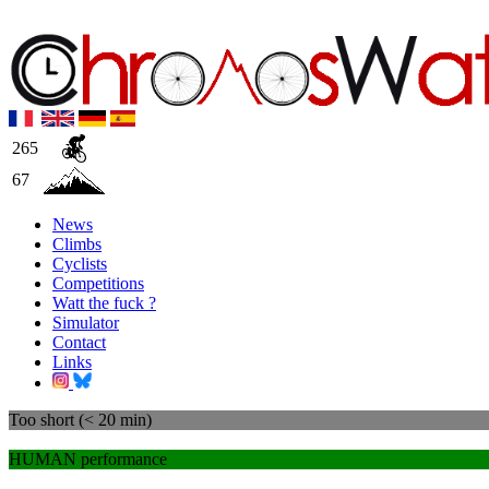
265
67
News
Climbs
Cyclists
Competitions
Watt the fuck ?
Simulator
Contact
Links
Too short (< 20 min)
HUMAN performance