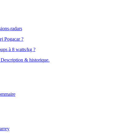
sions-radars
ej Pogacar ?
ups à 8 watts/kg ?
Description & historique.
ommaire
arrey