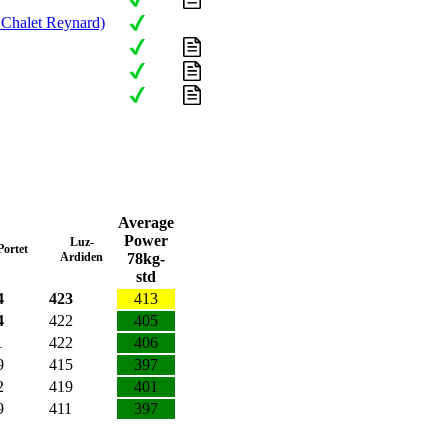
 Chalet Reynard)
Average
Power
Luz-
Portet
Ardiden
78kg-
std
4
423
413
4
422
405
1
422
406
9
415
397
2
419
401
9
411
397