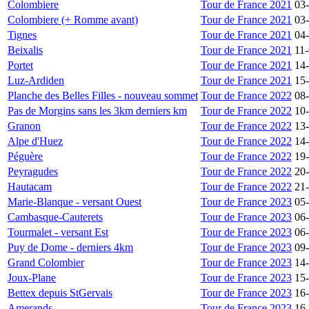
Colombiere
Tour de France 2021
03
Colombiere (+ Romme avant)
Tour de France 2021
03
Tignes
Tour de France 2021
04
Beixalis
Tour de France 2021
11
Portet
Tour de France 2021
14
Luz-Ardiden
Tour de France 2021
15
Planche des Belles Filles - nouveau sommet
Tour de France 2022
08
Pas de Morgins sans les 3km derniers km
Tour de France 2022
10
Granon
Tour de France 2022
13
Alpe d'Huez
Tour de France 2022
14
Péguère
Tour de France 2022
19
Peyragudes
Tour de France 2022
20
Hautacam
Tour de France 2022
21
Marie-Blanque - versant Ouest
Tour de France 2023
05
Cambasque-Cauterets
Tour de France 2023
06
Tourmalet - versant Est
Tour de France 2023
06
Puy de Dome - derniers 4km
Tour de France 2023
09
Grand Colombier
Tour de France 2023
14
Joux-Plane
Tour de France 2023
15
Bettex depuis StGervais
Tour de France 2023
16
Amerands
Tour de France 2023
16