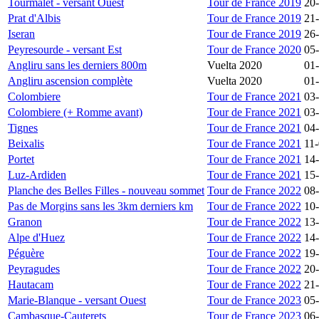
Tourmalet - versant Ouest
Tour de France 2019
20
Prat d'Albis
Tour de France 2019
21
Iseran
Tour de France 2019
26
Peyresourde - versant Est
Tour de France 2020
05
Angliru sans les derniers 800m
Vuelta 2020
01
Angliru ascension complète
Vuelta 2020
01
Colombiere
Tour de France 2021
03
Colombiere (+ Romme avant)
Tour de France 2021
03
Tignes
Tour de France 2021
04
Beixalis
Tour de France 2021
11
Portet
Tour de France 2021
14
Luz-Ardiden
Tour de France 2021
15
Planche des Belles Filles - nouveau sommet
Tour de France 2022
08
Pas de Morgins sans les 3km derniers km
Tour de France 2022
10
Granon
Tour de France 2022
13
Alpe d'Huez
Tour de France 2022
14
Péguère
Tour de France 2022
19
Peyragudes
Tour de France 2022
20
Hautacam
Tour de France 2022
21
Marie-Blanque - versant Ouest
Tour de France 2023
05
Cambasque-Cauterets
Tour de France 2023
06