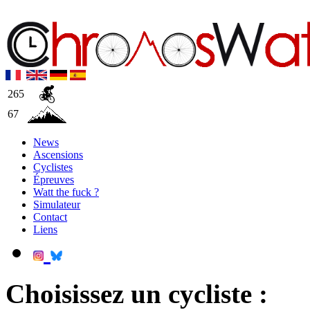
265
67
News
Ascensions
Cyclistes
Épreuves
Watt the fuck ?
Simulateur
Contact
Liens
Choisissez un cycliste :