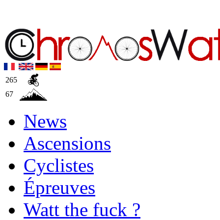
265
67
News
Ascensions
Cyclistes
Épreuves
Watt the fuck ?