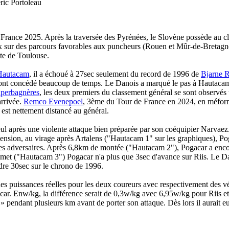
ric Portoleau
France 2025. Après la traversée des Pyrénées, le Slovène possède au 
deux sur des parcours favorables aux puncheurs (Rouen et Mûr-de-Bretag
ute de Toulouse.
Hautacam
, il a échoué à 27sec seulement du record de 1996 de
Bjarne R
rs ont concédé beaucoup de temps. Le Danois a marqué le pas à Hautaca
perbagnères
, les deux premiers du classement général se sont observés
arrivée.
Remco Evenepoel
, 3ème du Tour de France en 2024, en méform
est nettement distancé au général.
ul après une violente attaque bien préparée par son coéquipier Narvaez
sion, au virage après Artalens ("Hautacam 1" sur les graphiques), Pog
ses adversaires. Après 6,8km de montée ("Hautacam 2"), Pogacar a encor
mmet ("Hautacam 3") Pogacar n'a plus que 3sec d'avance sur Riis. Le Dan
dre 30sec sur le chrono de 1996.
 des puissances réelles pour les deux coureurs avec respectivement des 
acar. Enw/kg, la différence serait de 0,3w/kg avec 6,95w/kg pour Riis 
 » pendant plusieurs km avant de porter son attaque. Dès lors il aurait eu