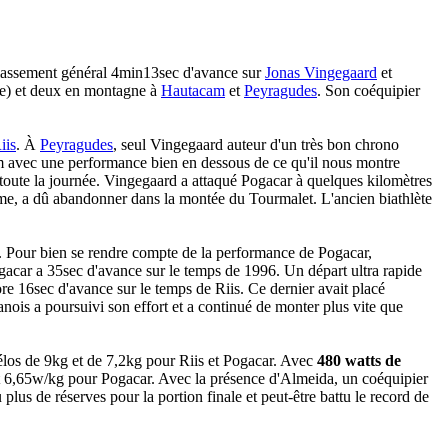
classement général 4min13sec d'avance sur
Jonas Vingegaard
et
ne) et deux en montagne à
Hautacam
et
Peyragudes
. Son coéquipier
iis
. À
Peyragudes
, seul Vingegaard auteur d'un très bon chrono
m avec une performance bien en dessous de ce qu'il nous montre
 toute la journée. Vingegaard a attaqué Pogacar à quelques kilomètres
e, a dû abandonner dans la montée du Tourmalet. L'ancien biathlète
. Pour bien se rendre compte de la performance de Pogacar,
acar a 35sec d'avance sur le temps de 1996. Un départ ultra rapide
e 16sec d'avance sur le temps de Riis. Ce dernier avait placé
ois a poursuivi son effort et a continué de monter plus vite que
vélos de 9kg et de 7,2kg pour Riis et Pogacar. Avec
480 watts de
et 6,65w/kg pour Pogacar. Avec la présence d'Almeida, un coéquipier
 plus de réserves pour la portion finale et peut-être battu le record de