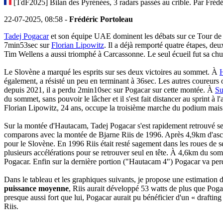
[TdF2025] Bilan des Pyrénées, 3 radars passés au crible. Par Frédé
22-07-2025, 08:58 -
Frédéric Portoleau
Tadej Pogacar
et son équipe UAE dominent les débats sur ce Tour de 
7min53sec sur
Florian Lipowitz
. Il a déjà remporté quatre étapes, 
Tim Wellens a aussi triomphé à Carcassonne. Le seul écueil fut sa ch
Le Slovène a marqué les esprits sur ses deux victoires au sommet. À
également, a résisté un peu en terminant à 36sec. Les autres coureu
depuis 2021, il a perdu 2min10sec sur Pogacar sur cette montée. À
Su
du sommet, sans pouvoir le lâcher et il s'est fait distancer au sprint à l'
Florian Lipowitz, 24 ans, occupe la troisième marche du podium mais 
Sur la montée d'Hautacam, Tadej Pogacar s'est rapidement retrouvé se
comparons avec la montée de Bjarne Riis de 1996. Après 4,9km d'ascen
pour le Slovène. En 1996 Riis était resté sagement dans les roues de 
plusieurs accélérations pour se retrouver seul en tête. À 4,6km du so
Pogacar. Enfin sur la dernière portion ("Hautacam 4") Pogacar va per
Dans le tableau et les graphiques suivants, je propose une estimation
puissance moyenne
, Riis aurait développé 53 watts de plus que Pog
presque aussi fort que lui, Pogacar aurait pu bénéficier d'un « drafting
Riis.