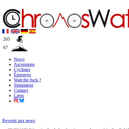
265
67
News
Ascensions
Cyclistes
Épreuves
Watt the fuck ?
Simulateur
Contact
Liens
Revenir aux news