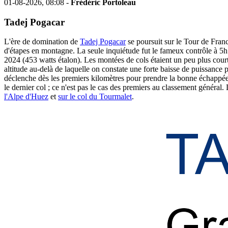
01-08-2026, 08:08 -
Frédéric Portoleau
Tadej Pogacar
L'ère de domination de
Tadej Pogacar
se poursuit sur le Tour de Franc
d'étapes en montagne. La seule inquiétude fut le fameux contrôle à 5h 
2024 (453 watts étalon). Les montées de cols étaient un peu plus cour
altitude au-delà de laquelle on constate une forte baisse de puissance po
déclenche dès les premiers kilomètres pour prendre la bonne échappée e
le dernier col ; ce n'est pas le cas des premiers au classement général.
l'Alpe d'Huez
et
sur le col du Tourmalet
.