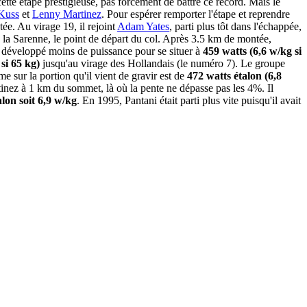
tte étape prestigieuse, pas forcément de battre ce record. Mais le
Kuss
et
Lenny Martinez
. Pour espérer remporter l'étape et reprendre
ée. Au virage 19, il rejoint
Adam Yates
, parti plus tôt dans l'échappée,
e la Sarenne, le point de départ du col. Après 3.5 km de montée,
 a développé moins de puissance pour se situer à
459 watts (6,6 w/kg si
si 65 kg)
jusqu'au virage des Hollandais (le numéro 7). Le groupe
 sur la portion qu'il vient de gravir est de
472 watts étalon (6,8
rtinez à 1 km du sommet, là où la pente ne dépasse pas les 4%. Il
alon soit 6,9 w/kg
. En 1995, Pantani était parti plus vite puisqu'il avait