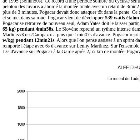
de 1995 (36min50s). Ce record d'une période sombre du cycliste semblai
peloton des favoris a abordé la montée finale avec un retard de 3mi
plus de 3 minutes, Pogacar devait donc attaquer tôt dans la pente. Ce q
et se met dans sa roue. Pogacar vient de développer
539 watts étalon
Pogacar se retrouve de nouveau seul, Adam Yates doit le laisser partir
65 kg) pendant 4min58s
. Le Slovène reprend un rythme intense dans
Martinez/Kuss/Carapaz n'a plus que 1min07s d'avance. Pogacar rejoint f
w/kg) pendant 12min21s
. Alors que l'on pense assister à un sprint 
remporte l'étape avec 6s d'avance sur Lenny Martinez. Sur l'ensemble 
13s d'avance sur Pogacar à la Garde après 2,55 km de montée. Pogacar