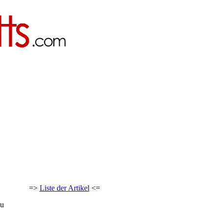
=>
Liste der Artikel
<=
au