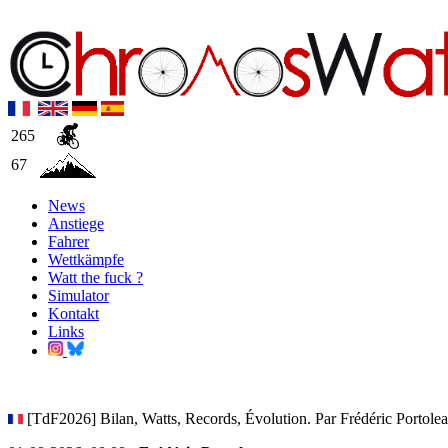
265
67
News
Anstiege
Fahrer
Wettkämpfe
Watt the fuck ?
Simulator
Kontakt
Links
[TdF2026] Bilan, Watts, Records, Évolution. Par Frédéric Portole