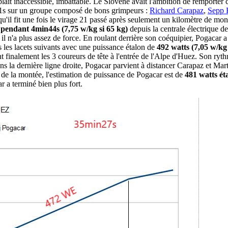
t inaccessible, imbattable. Le Slovène avait l'ambition de remporter ce
n21s sur un groupe composé de bons grimpeurs :
Richard Carapaz
,
Sepp 
u'il fit une fois le virage 21 passé après seulement un kilomètre de mont
 pendant 4min44s (7,75 w/kg si 65 kg)
depuis la centrale électrique d
, il n'a plus assez de force. En roulant derrière son coéquipier, Pogacar
 les lacets suivants avec une puissance étalon de
492 watts (7,05 w/kg 
inalement les 3 coureurs de tête à l'entrée de l'Alpe d'Huez. Son rythme
dans la dernière ligne droite, Pogacar parvient à distancer Carapaz et Ma
de la montée, l'estimation de puissance de Pogacar est de
481 watts ét
 a terminé bien plus fort.