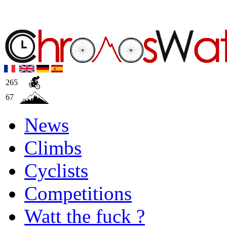
265
67
News
Climbs
Cyclists
Competitions
Watt the fuck ?