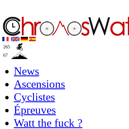
265
67
News
Ascensions
Cyclistes
Épreuves
Watt the fuck ?