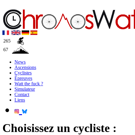
265
67
News
Ascensions
Cyclistes
Épreuves
Watt the fuck ?
Simulateur
Contact
Liens
Choisissez un cycliste :