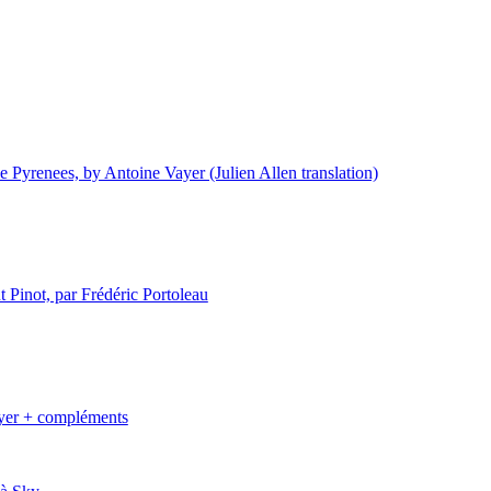
he Pyrenees, by Antoine Vayer (Julien Allen translation)
t Pinot, par Frédéric Portoleau
ayer + compléments