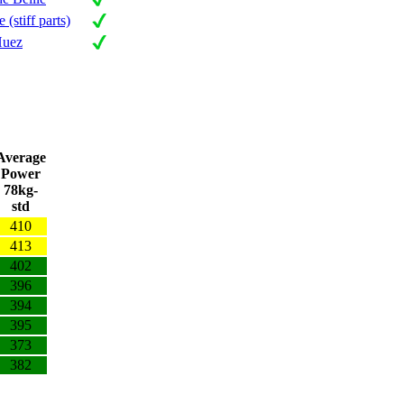
 (stiff parts)
Huez
Average
Power
78kg-
std
410
413
402
396
394
395
373
382