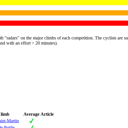
 "radars" on the major climbs of each competition. The cyclists are su
and with an effort > 20 minutes).
limb
Average
Article
aint-Martin
de Beille