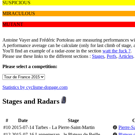
SUSPICIOUS
MIRACULOUS
MUTANT
Antoine Vayer and Frédéric Portoleau are measuring performances with
A performance average can be calculate (only for last climb of stage, 
You'll find an example of a radar-zone in the section
watt the fuck ?
.
Please use these links to the different sections :
Stages
,
Perfs
,
Articles
.
Please select a competition:
Statistics by cyclisme-dopage.com
Stages and Radars
#
Date
Stage
C
#10
2015-07-14
Tarbes - La Pierre-Saint-Martin
Pierre-S
#12
2015-07-16
Lannemezan - le Plateau de Beille
Plateau 