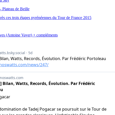
 à Sky
 Plateau de Beille
près ces trois étapes pyrénéennes du Tour de France 2015
euves (Antoine Vayer) + compléments