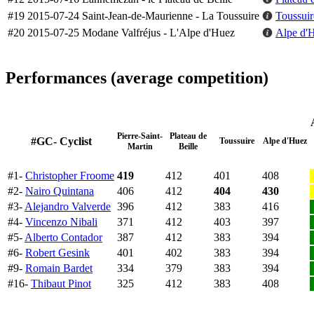
#19
2015-07-24
Saint-Jean-de-Maurienne - La Toussuire
Toussuire
#20
2015-07-25
Modane Valfréjus - L'Alpe d'Huez
Alpe d'
Performances (average competition)
Pierre-Saint-
Plateau de
#GC- Cyclist
Toussuire
Alpe d'Huez
Martin
Beille
#1-
Christopher Froome
419
412
401
408
#2-
Nairo Quintana
406
412
404
430
#3-
Alejandro Valverde
396
412
383
416
#4-
Vincenzo Nibali
371
412
403
397
#5-
Alberto Contador
387
412
383
394
#6-
Robert Gesink
401
402
383
394
#9-
Romain Bardet
334
379
383
394
#16-
Thibaut Pinot
325
412
383
408