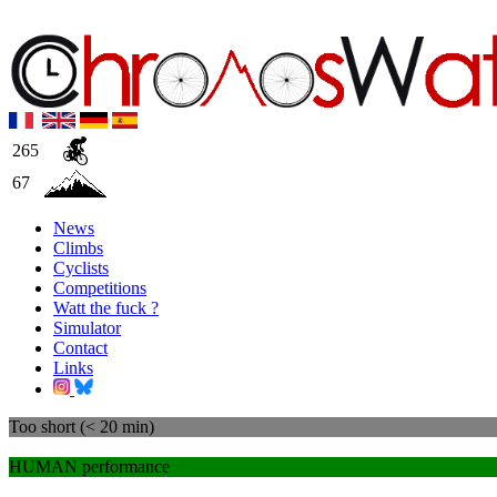
265
67
News
Climbs
Cyclists
Competitions
Watt the fuck ?
Simulator
Contact
Links
Too short (< 20 min)
HUMAN performance