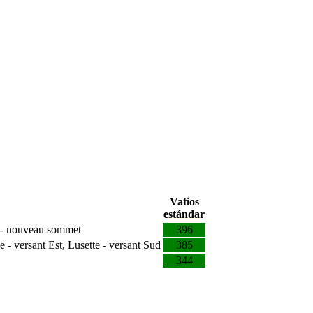
Vatios
estándar
es - nouveau sommet
396
- versant Est, Lusette - versant Sud
385
344