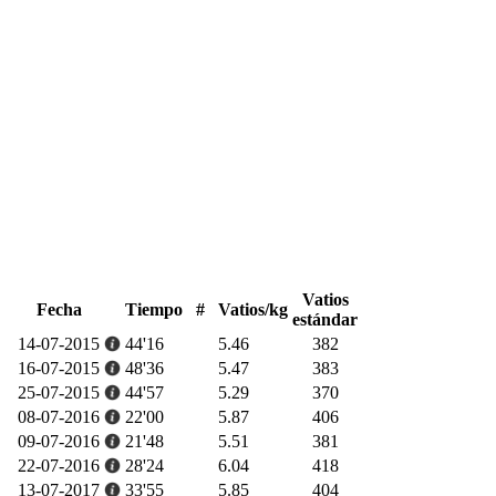
Vatios
Fecha
Tiempo
#
Vatios/kg
estándar
14-07-2015
44'16
5.46
382
16-07-2015
48'36
5.47
383
25-07-2015
44'57
5.29
370
08-07-2016
22'00
5.87
406
09-07-2016
21'48
5.51
381
22-07-2016
28'24
6.04
418
13-07-2017
33'55
5.85
404