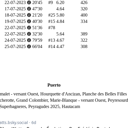
22-07-2023
20'45
#9
6.20
426
17-07-2025
47'30
4.64
320
18-07-2025
21'20
#25
5.80
400
19-07-2025
40'30
#15
4.84
334
22-07-2025
51'36
#78
22-07-2025
32'30
5.64
389
24-07-2025
79'59
#13
4.67
322
25-07-2025
66'04
#14
4.47
308
Puerto
urmalet - versant Ouest, Hourquette d'Ancizan, Planche des Belles Fill
cherotte, Grand Colombier, Marie-Blanque - versant Ouest, Peyresourde 
 Superbagneres, Peyragudes 2025, Hautacam