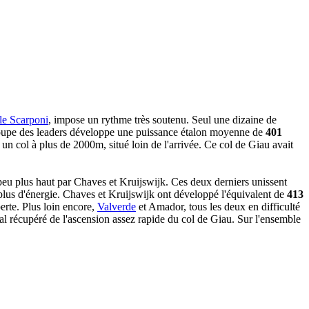
le Scarponi
, impose un rythme très soutenu. Seul une dizaine de
groupe des leaders développe une puissance étalon moyenne de
401
n col à plus de 2000m, situé loin de l'arrivée. Ce col de Giau avait
 peu plus haut par Chaves et Kruijswijk. Ces deux derniers unissent
 plus d'énergie. Chaves et Kruijswijk ont développé l'équivalent de
413
erte. Plus loin encore,
Valverde
et Amador, tous les deux en difficulté
l récupéré de l'ascension assez rapide du col de Giau. Sur l'ensemble