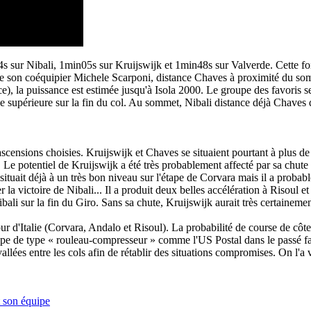
 sur Nibali, 1min05s sur Kruijswijk et 1min48s sur Valverde. Cette fois
e son coéquipier Michele Scarponi, distance Chaves à proximité du somme
ce), la puissance est estimée jusqu'à Isola 2000. Le groupe des favoris s
e supérieure sur la fin du col. Au sommet, Nibali distance déjà Chaves d
censions choisies. Kruijswijk et Chaves se situaient pourtant à plus de 
te. Le potentiel de Kruijswijk a été très probablement affecté par sa chut
se situait déjà à un très bon niveau sur l'étape de Corvara mais il a pro
 la victoire de Nibali... Il a produit deux belles accélération à Risoul
li sur la fin du Giro. Sans sa chute, Kruijswijk aurait très certaineme
d'Italie (Corvara, Andalo et Risoul). La probabilité de course de côte 
pe de type « rouleau-compresseur » comme l'US Postal dans le passé favo
vallées entre les cols afin de rétablir des situations compromises. On l'a
 son équipe