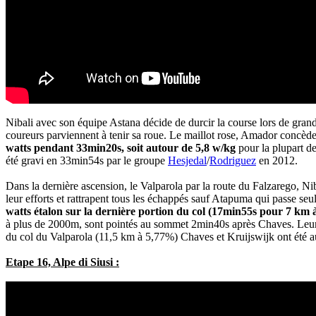
Nibali avec son équipe Astana décide de durcir la course lors de gran
coureurs parviennent à tenir sa roue. Le maillot rose, Amador concèd
watts pendant 33min20s, soit autour de 5,8 w/kg
pour la plupart de
été gravi en 33min54s par le groupe
Hesjedal
/
Rodriguez
en 2012.
Dans la dernière ascension, le Valparola par la route du Falzarego, Ni
leur efforts et rattrapent tous les échappés sauf Atapuma qui passe se
watts étalon sur la dernière portion du col (17min55s pour 7 km
à plus de 2000m, sont pointés au sommet 2min40s après Chaves. Le
du col du Valparola (11,5 km à 5,77%) Chaves et Kruijswijk ont été a
Etape 16, Alpe di Siusi :