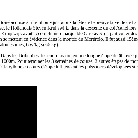
re acquise sur le fil puisqu'il a pris la tête de l'épreuve la veille de l
ose, le Hollandais Steven Kruijswijk, dans la descente du col Agnel lors
, Kruijswijk avait accompli un remarquable Giro avec en particulier de
n se mettant en évidence dans la montée du Mortirolo. Il fut aussi 15è
lon estimés, 6 w/kg si 66 kg).
. Dans les Dolomites, les coureurs ont eu une longue étape de 6h avec p
e 1000m. Pour terminer les 3 semaines de course, 2 autres étapes de m
e, le rythme en cours d'étape influencent les puissances développées sur 