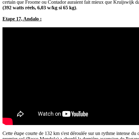
certain que Froome ou Contador auraient fait mieux que Kruijswijk da
(392 watts réels, 6,03 w/kg si 65 kg)
.
Etape 17, Andalo :
Cette étape courte de 132 km s'est déroulée sur un rythme intense du d
premier col (Passo Mendola) a abordé la dernière ascension de Paganel