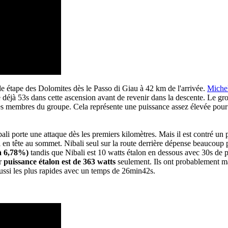
de étape des Dolomites dès le Passo di Giau à 42 km de l'arrivée.
Miche
e déjà 53s dans cette ascension avant de revenir dans la descente. Le 
s membres du groupe. Cela représente une puissance assez élevée pour u
bali porte une attaque dès les premiers kilomètres. Mais il est contré un
ul en tête au sommet. Nibali seul sur la route derrière dépense beaucoup
 à 6,78%)
tandis que Nibali est 10 watts étalon en dessous avec 30s de p
ur
puissance étalon est de 363 watts
seulement. Ils ont probablement ma
ussi les plus rapides avec un temps de 26min42s.