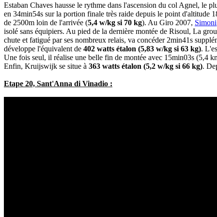
Estaban Chaves hausse le rythme dans l'ascension du col Agnel, le plu
en 34min54s sur la portion finale très raide depuis le point d'altitu
de 2500m loin de l'arrivée (
5,4 w/kg si 70 kg
). Au Giro 2007,
Simoni
isolé sans équipiers. Au pied de la dernière montée de Risoul, La gr
chute et fatigué par ses nombreux relais, va concéder 2min41s suppléme
développe l'équivalent de
402 watts étalon (5,83 w/kg si 63 kg)
. L'e
Une fois seul, il réalise une belle fin de montée avec 15min03s (5,4 
Enfin, Kruijswijk se situe à
363 watts étalon (5,2 w/kg si 66 kg)
. De
Etape 20, Sant'Anna di Vinadio :