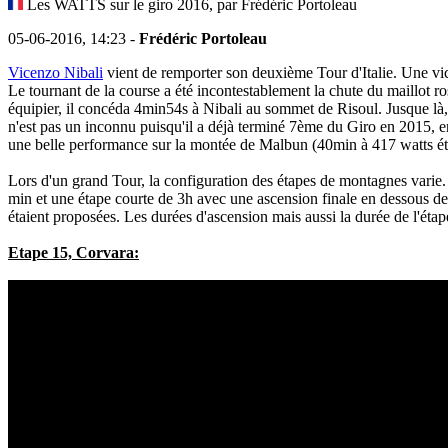
Les WATTS sur le giro 2016, par Frédéric Portoleau
05-06-2016, 14:23 -
Frédéric Portoleau
Vicenzo Nibali
vient de remporter son deuxième Tour d'Italie. Une victoi
Le tournant de la course a été incontestablement la chute du maillot r
équipier, il concéda 4min54s à Nibali au sommet de Risoul. Jusque là
n'est pas un inconnu puisqu'il a déjà terminé 7ème du Giro en 2015, e
une belle performance sur la montée de Malbun (40min à 417 watts éta
Lors d'un grand Tour, la configuration des étapes de montagnes varie
min et une étape courte de 3h avec une ascension finale en dessous d
étaient proposées. Les durées d'ascension mais aussi la durée de l'étap
Etape 15, Corvara: