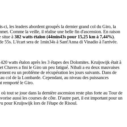
-ci, les leaders abordent groupés la dernier grand col du Giro, la
t. Comme la veille, il réalise une belle fin d'ascension. En raison
e situe à
382 watts étalon (44min43s pour 15,25 km à 7,44%)
.
e 55s. L'écart sera de 1min34s à Sant'Anna di Vinadio à l'arrivée.
420 watts étalon après les 3 étapes des Dolomites. Kruijswijk était à
e et Chaves a fini le Giro un peu fatigué. Nibali a eu deux mauvaises
bablement eu un problème de récupération les jours suivants. Dans de
 et au col de la Lombarde. Cependant, au niveau des puissances
nt remporté le Giro.
où tout se joue dans la dernière ascension reste plus forte au Tour de
rise aussi les courses de côte. D'autre part, il est important pour un
 vu pour Kruijswijk lors de l'étape de Risoul.