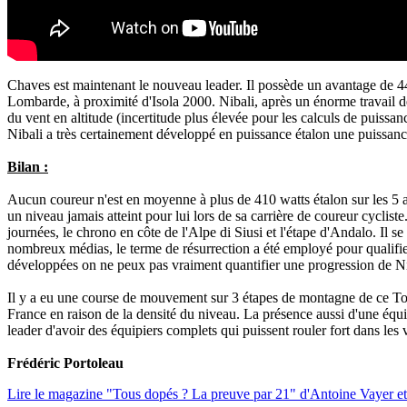
Chaves est maintenant le nouveau leader. Il possède un avantage de 44s
Lombarde, à proximité d'Isola 2000. Nibali, après un énorme travail d
du vent en altitude (incertitude plus élevée pour les calculs de puissan
Nibali a très certainement développé en puissance étalon une puissanc
Bilan :
Aucun coureur n'est en moyenne à plus de 410 watts étalon sur les 5 as
un niveau jamais atteint pour lui lors de sa carrière de coureur cyclis
journées, le chrono en côte de l'Alpe di Siusi et l'étape d'Andalo. Il 
nombreux médias, le terme de résurrection a été employé pour qualifier
développées on ne peux pas vraiment quantifier une progression de Niba
Il y a eu une course de mouvement sur 3 étapes de montagne de ce Tour 
France en raison de la densité du niveau. La présence aussi d'une équi
leader d'avoir des équipiers complets qui puissent rouler fort dans les 
Frédéric Portoleau
Lire le magazine "Tous dopés ? La preuve par 21" d'Antoine Vayer et