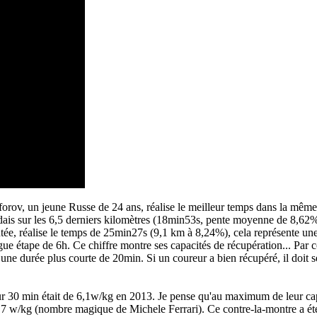
forov, un jeune Russe de 24 ans, réalise le meilleur temps dans la même
andais sur les 6,5 derniers kilomètres (18min53s, pente moyenne de 8,62%
ntée, réalise le temps de 25min27s (9,1 km à 8,24%), cela représente un
longue étape de 6h. Ce chiffre montre ses capacités de récupération... Pa
e durée plus courte de 20min. Si un coureur a bien récupéré, il doit s
r 30 min était de 6,1w/kg en 2013. Je pense qu'au maximum de leur ca
,7 w/kg (nombre magique de Michele Ferrari). Ce contre-la-montre a été d