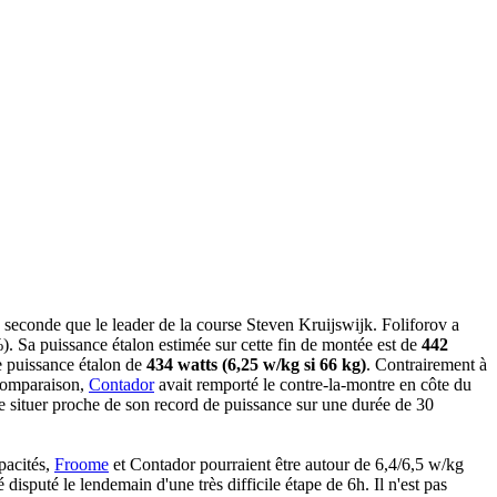
 seconde que le leader de la course Steven Kruijswijk. Foliforov a
). Sa puissance étalon estimée sur cette fin de montée est de
442
e puissance étalon de
434 watts (6,25 w/kg si 66 kg)
. Contrairement à
r comparaison,
Contador
avait remporté le contre-la-montre en côte du
e situer proche de son record de puissance sur une durée de 30
pacités,
Froome
et Contador pourraient être autour de 6,4/6,5 w/kg
isputé le lendemain d'une très difficile étape de 6h. Il n'est pas