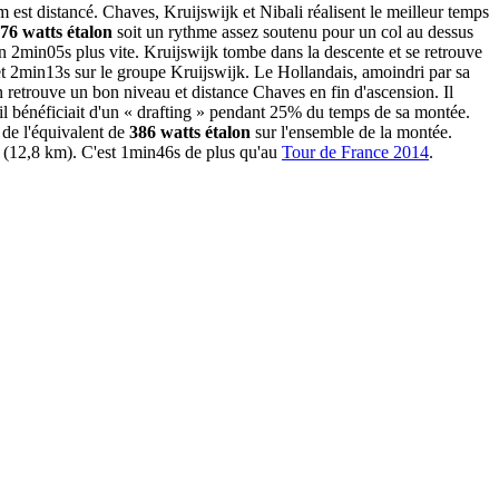
est distancé. Chaves, Kruijswijk et Nibali réalisent le meilleur temps
76 watts étalon
soit un rythme assez soutenu pour un col au dessus
n 2min05s plus vite. Kruijswijk tombe dans la descente et se retrouve
t 2min13s sur le groupe Kruijswijk. Le Hollandais, amoindri par sa
n retrouve un bon niveau et distance Chaves en fin d'ascension. Il
'il bénéficiait d'un « drafting » pendant 25% du temps de sa montée.
 de l'équivalent de
386 watts étalon
sur l'ensemble de la montée.
6s (12,8 km). C'est 1min46s de plus qu'au
Tour de France 2014
.