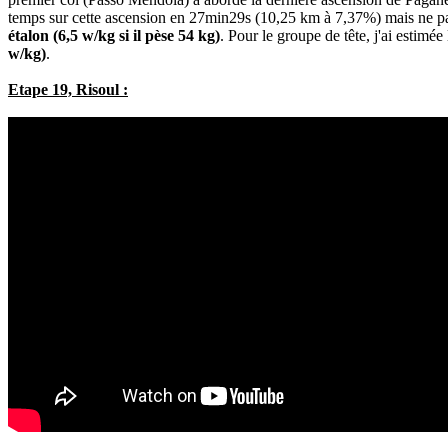
temps sur cette ascension en 27min29s (10,25 km à 7,37%) mais ne par
étalon (6,5 w/kg si il pèse 54 kg)
. Pour le groupe de tête, j'ai estimée
w/kg)
.
Etape 19, Risoul :