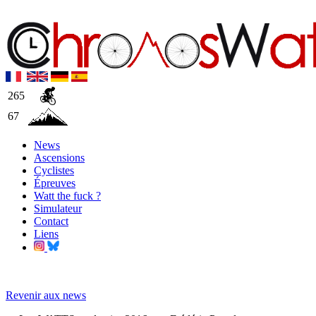
265
67
News
Ascensions
Cyclistes
Épreuves
Watt the fuck ?
Simulateur
Contact
Liens
Revenir aux news