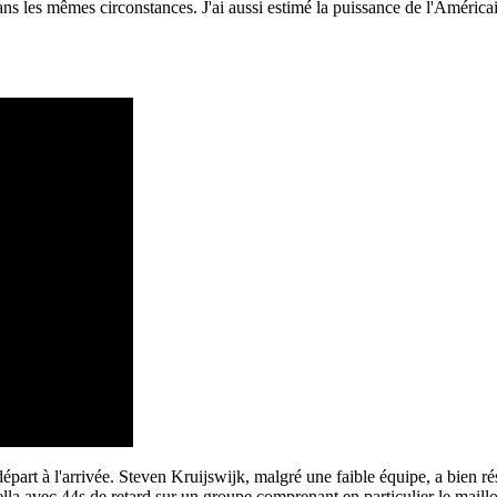
ns les mêmes circonstances. J'ai aussi estimé la puissance de l'Améric
épart à l'arrivée. Steven Kruijswijk, malgré une faible équipe, a bien r
la avec 44s de retard sur un groupe comprenant en particulier le maillo