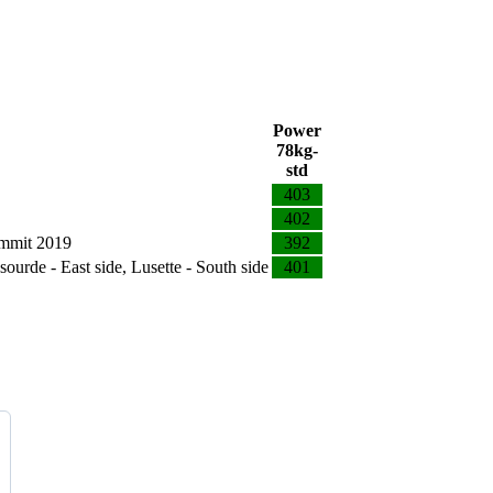
Power
78kg-
std
403
402
summit 2019
392
ourde - East side, Lusette - South side
401