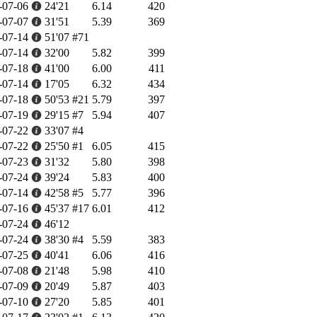
-07-06
24'21
6.14
420
-07-07
31'51
5.39
369
-07-14
51'07
#71
-07-14
32'00
5.82
399
-07-18
41'00
6.00
411
-07-14
17'05
6.32
434
-07-18
50'53
#21
5.79
397
-07-19
29'15
#7
5.94
407
-07-22
33'07
#4
-07-22
25'50
#1
6.05
415
-07-23
31'32
5.80
398
-07-24
39'24
5.83
400
-07-14
42'58
#5
5.77
396
-07-16
45'37
#17
6.01
412
-07-24
46'12
-07-24
38'30
#4
5.59
383
-07-25
40'41
6.06
416
-07-08
21'48
5.98
410
-07-09
20'49
5.87
403
-07-10
27'20
5.85
401