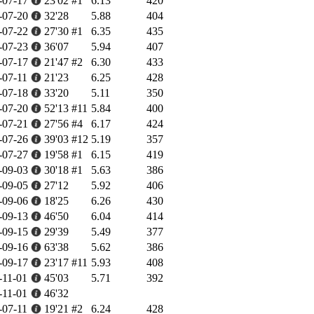
-07-17
23'02
#1
6.13
420
-07-20
32'28
5.88
404
-07-22
27'30
#1
6.35
435
-07-23
36'07
5.94
407
-07-17
21'47
#2
6.30
433
-07-11
21'23
6.25
428
-07-18
33'20
5.11
350
-07-20
52'13
#11
5.84
400
-07-21
27'56
#4
6.17
424
-07-26
39'03
#12
5.19
357
-07-27
19'58
#1
6.15
419
-09-03
30'18
#1
5.63
386
-09-05
27'12
5.92
406
-09-06
18'25
6.26
430
-09-13
46'50
6.04
414
-09-15
29'39
5.49
377
-09-16
63'38
5.62
386
-09-17
23'17
#11
5.93
408
-11-01
45'03
5.71
392
-11-01
46'32
-07-11
19'21
#2
6.24
428