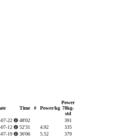
Power
ate
Time
#
Power/kg
78kg-
std
-07-22
48'02
391
-07-12
52'31
4.92
335
-07-19
36'06
5.52
379