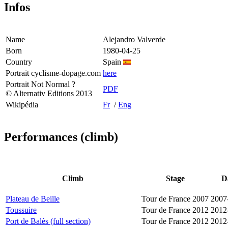
Infos
Name
Alejandro Valverde
Born
1980-04-25
Country
Spain
Portrait cyclisme-dopage.com
here
Portrait Not Normal ?
PDF
© Alternativ Editions 2013
Wikipédia
Fr
/
Eng
Performances (climb)
Climb
Stage
D
Plateau de Beille
Tour de France 2007
2007
Toussuire
Tour de France 2012
2012
Port de Balès (full section)
Tour de France 2012
2012