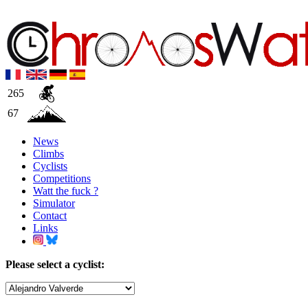
265
67
News
Climbs
Cyclists
Competitions
Watt the fuck ?
Simulator
Contact
Links
Please select a cyclist: