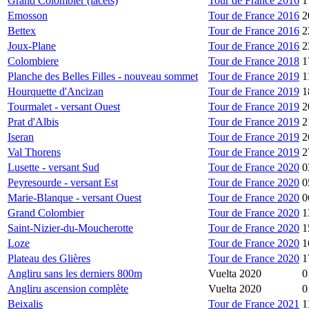
Grand Colombier (lacets)
Tour de France 2016
1
Emosson
Tour de France 2016
2
Bettex
Tour de France 2016
2
Joux-Plane
Tour de France 2016
2
Colombiere
Tour de France 2018
1
Planche des Belles Filles - nouveau sommet
Tour de France 2019
1
Hourquette d'Ancizan
Tour de France 2019
1
Tourmalet - versant Ouest
Tour de France 2019
2
Prat d'Albis
Tour de France 2019
2
Iseran
Tour de France 2019
2
Val Thorens
Tour de France 2019
2
Lusette - versant Sud
Tour de France 2020
0
Peyresourde - versant Est
Tour de France 2020
0
Marie-Blanque - versant Ouest
Tour de France 2020
0
Grand Colombier
Tour de France 2020
1
Saint-Nizier-du-Moucherotte
Tour de France 2020
1
Loze
Tour de France 2020
1
Plateau des Glières
Tour de France 2020
1
Angliru sans les derniers 800m
Vuelta 2020
0
Angliru ascension complète
Vuelta 2020
0
Beixalis
Tour de France 2021
1