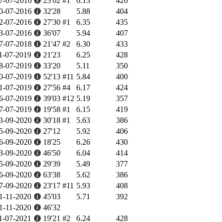
7-07-2016
23'02
#1
6.13
420
0-07-2016
32'28
5.88
404
2-07-2016
27'30
#1
6.35
435
3-07-2016
36'07
5.94
407
7-07-2018
21'47
#2
6.30
433
1-07-2019
21'23
6.25
428
8-07-2019
33'20
5.11
350
0-07-2019
52'13
#11
5.84
400
1-07-2019
27'56
#4
6.17
424
6-07-2019
39'03
#12
5.19
357
7-07-2019
19'58
#1
6.15
419
3-09-2020
30'18
#1
5.63
386
5-09-2020
27'12
5.92
406
6-09-2020
18'25
6.26
430
3-09-2020
46'50
6.04
414
5-09-2020
29'39
5.49
377
6-09-2020
63'38
5.62
386
7-09-2020
23'17
#11
5.93
408
1-11-2020
45'03
5.71
392
1-11-2020
46'32
1-07-2021
19'21
#2
6.24
428