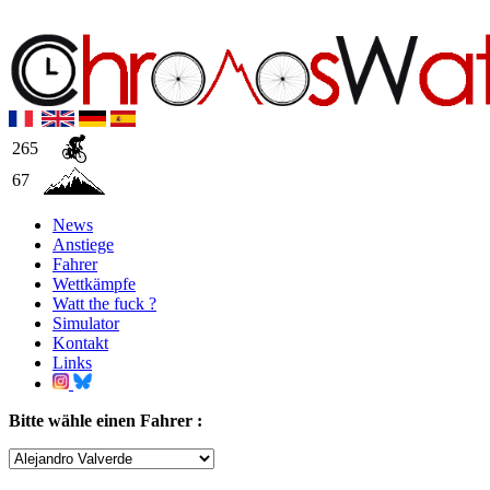
265
67
News
Anstiege
Fahrer
Wettkämpfe
Watt the fuck ?
Simulator
Kontakt
Links
Bitte wähle einen Fahrer :