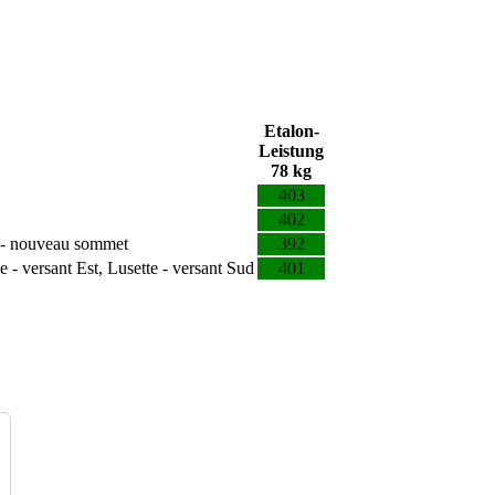
Etalon-
Leistung
78 kg
403
402
es - nouveau sommet
392
- versant Est, Lusette - versant Sud
401