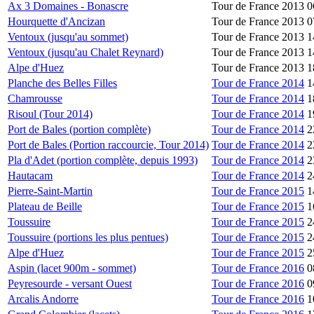
Ax 3 Domaines - Bonascre
Tour de France 2013
0
Hourquette d'Ancizan
Tour de France 2013
0
Ventoux (jusqu'au sommet)
Tour de France 2013
1
Ventoux (jusqu'au Chalet Reynard)
Tour de France 2013
1
Alpe d'Huez
Tour de France 2013
1
Planche des Belles Filles
Tour de France 2014
1
Chamrousse
Tour de France 2014
1
Risoul (Tour 2014)
Tour de France 2014
1
Port de Bales (portion complète)
Tour de France 2014
2
Port de Bales (Portion raccourcie, Tour 2014)
Tour de France 2014
2
Pla d'Adet (portion complète, depuis 1993)
Tour de France 2014
2
Hautacam
Tour de France 2014
2
Pierre-Saint-Martin
Tour de France 2015
1
Plateau de Beille
Tour de France 2015
1
Toussuire
Tour de France 2015
2
Toussuire (portions les plus pentues)
Tour de France 2015
2
Alpe d'Huez
Tour de France 2015
2
Aspin (lacet 900m - sommet)
Tour de France 2016
0
Peyresourde - versant Ouest
Tour de France 2016
0
Arcalis Andorre
Tour de France 2016
1