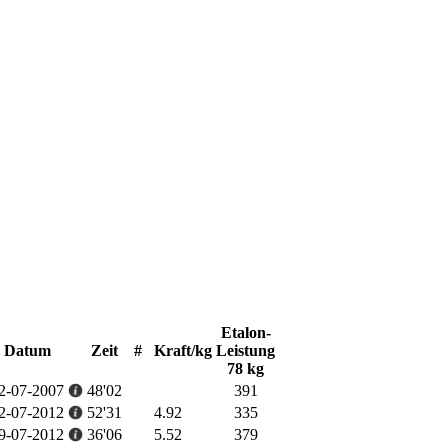
Etalon-
Datum
Zeit
#
Kraft/kg
Leistung
78 kg
2-07-2007
48'02
391
2-07-2012
52'31
4.92
335
9-07-2012
36'06
5.52
379