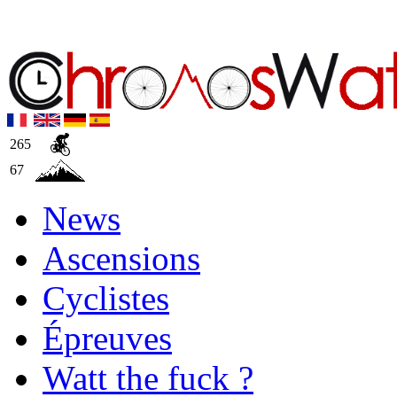
265
67
News
Ascensions
Cyclistes
Épreuves
Watt the fuck ?