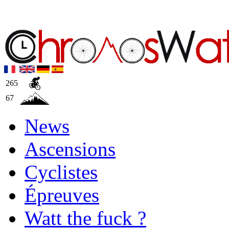
265
67
News
Ascensions
Cyclistes
Épreuves
Watt the fuck ?