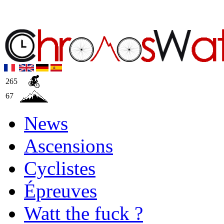
265
67
News
Ascensions
Cyclistes
Épreuves
Watt the fuck ?