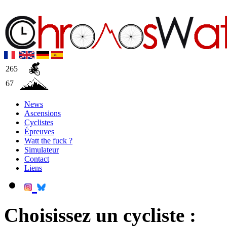
265
67
News
Ascensions
Cyclistes
Épreuves
Watt the fuck ?
Simulateur
Contact
Liens
Choisissez un cycliste :